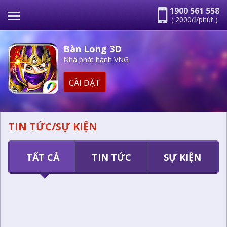
1900 561 558
( 2000đ/phút )
Bàn Long 3D
Nhà phát hành VNG
CÀI ĐẶT
TIN TỨC/SỰ KIỆN
TẤT CẢ
TIN TỨC
SỰ KIỆN